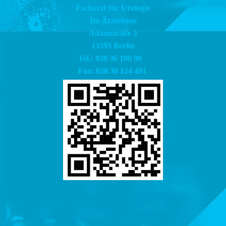
Facharzt für Urologie
Im Ärztehaus
Adamstraße 3
13595 Berlin
Tel.: 030 36 100 90
Fax: 030 30 124 491