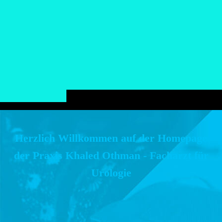
Herzlich Willkommen auf der Homepage
der Praxis Khaled Othman - Facharzt für
Urologie