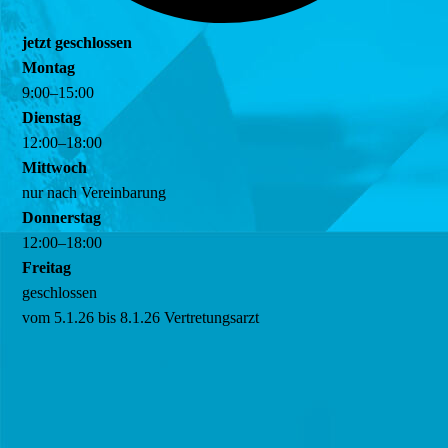
jetzt geschlossen
Montag
9
:
00
–
15
:
00
Dienstag
12
:
00
–
18
:
00
Mittwoch
nur nach Vereinbarung
Donnerstag
12
:
00
–
18
:
00
Freitag
geschlossen
vom 5.1.26 bis 8.1.26 Vertretungsarzt